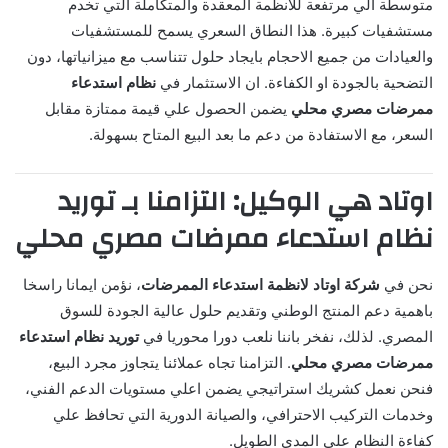
متوسطة الي مرتفعة للانظمة المعقدة والمتكاملة التي تخدم
مستشفيات كبيرة. هذا النطاق السعري يسمح للمستشفيات
والعيادات من جميع الاحجام بايجاد حلول تتناسب مع ميزانياتها، دون
التضحية بالجودة او الكفاءة. ان الاستثمار في
نظام استدعاء
ممرضات مصري محلي
يضمن الحصول علي قيمة ممتازة مقابل
السعر، مع الاستفادة من دعم ما بعد البيع المتاح بسهولة.
اوتاد هي الوكيل: التزامنا بـ توريد
نظام استدعاء ممرضات مصري محلي
نحن في
شركة اوتاد لانظمة استدعاء الممرضات
، نؤمن ايمانا راسخا
باهمية دعم المنتج الوطني وتقديم حلول عالية الجودة للسوق
المصري. لذلك، نفخر باننا نلعب دورا محوريا في
توريد نظام استدعاء
ممرضات مصري محلي
. التزامنا تجاه عملائنا يتجاوز مجرد البيع،
فنحن نعمل كشريك استراتيجي يضمن اعلي مستويات الدعم الفني،
وخدمات التركيب الاحترافي، والصيانة الدورية التي تحافظ علي
كفاءة النظام علي المدي الطويل.