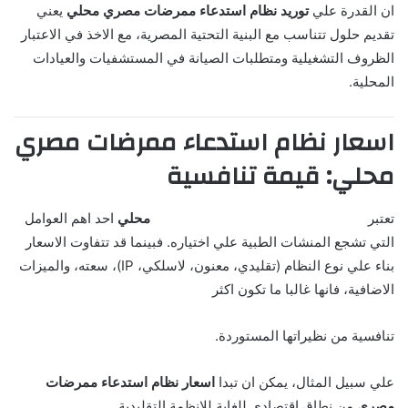
ان القدرة علي
توريد نظام استدعاء ممرضات مصري محلي
يعني
تقديم حلول تتناسب مع البنية التحتية المصرية، مع الاخذ في الاعتبار
الظروف التشغيلية ومتطلبات الصيانة في المستشفيات والعيادات
المحلية.
اسعار نظام استدعاء ممرضات مصري
محلي: قيمة تنافسية
تعتبر
اسعار نظام استدعاء ممرضات مصري
محلي
احد اهم العوامل
التي تشجع المنشات الطبية علي اختياره. فبينما قد تتفاوت الاسعار
بناء علي نوع النظام (تقليدي، معنون، لاسلكي، IP)، سعته، والميزات
الاضافية، فانها غالبا ما تكون اكثر
تنافسية من نظيراتها المستوردة.
علي سبيل المثال، يمكن ان تبدا
اسعار نظام استدعاء ممرضات
مصري
من نطاق اقتصادي للغاية للانظمة التقليدية