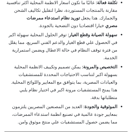
تكلفة فعالة:
غالبًا ما تكون اسعار الانظمة المحلية اكثر تنافسية
مقارنة بالمنتجات المستوردة، نظرا لتقليل تكاليف الشحن
والجمارك. هذا يجعل
توريد نظام استدعاء ممرضات
مصري
خيارا اقتصاديا دون التضحية بالجودة.
سهولة الصيانة وقطع الغيار:
توفر الحلول المحلية سهولة اكبر
في الحصول علي قطع الغيار والدعم الفني السريع، مما يقلل
من فترة توقف النظام في حالة الاعطال ويضمن استمرارية
الخدمة.
التخصيص والمرونة:
يمكن تصميم وتكييف الانظمة المحلية
بسهولة اكبر لتناسب الاحتياجات المحددة للمستشفيات
والعيادات المصرية، بما يتوافق مع المعايير واللوائح المحلية.
هذا يمنح المستشفيات مرونة اكبر في اختيار نظام يلبي
متطلباتها بدقة.
الموثوقية والجودة:
العديد من المصنعين المصريين يلتزمون
بمعايير جودة عالمية في تصنيع انظمة استدعاء الممرضات،
مما يضمن حصول المستشفيات علي منتج موثوق وامن.