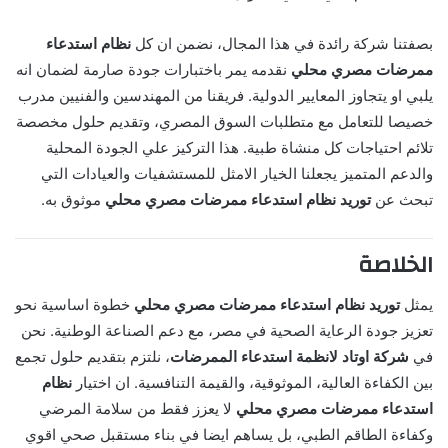
بصفتنا شركة رائدة في هذا المجال، نضمن ان كل
نظام استدعاء
ممرضات مصري محلي
نقدمه يمر باختبارات جودة صارمة لضمان انه
يلبي او يتجاوز المعايير الدولية. فريقنا من المهندسين والفنيين مدرب
خصيصا للتعامل مع متطلبات السوق المصري، وتقديم حلول مخصصة
تلائم احتياجات كل منشاة طبية. هذا التركيز علي الجودة المحلية
والدعم المتميز يجعلنا الخيار الامثل للمستشفيات والعيادات التي
تبحث عن
توريد نظام استدعاء ممرضات مصري محلي
موثوق به.
الخلاصة
يمثل
توريد نظام استدعاء ممرضات مصري محلي
خطوة اساسية نحو
تعزيز جودة الرعاية الصحية في مصر، مع دعم الصناعة الوطنية. نحن
في
شركة اوتاد لانظمة استدعاء الممرضات
، نلتزم بتقديم حلول تجمع
بين الكفاءة العالية، الموثوقية، والقيمة التنافسية. ان اختيار
نظام
استدعاء ممرضات مصري محلي
لا يعزز فقط من سلامة المرضي
وكفاءة الطاقم الطبي، بل يساهم ايضا في بناء مستقبل صحي اقوي