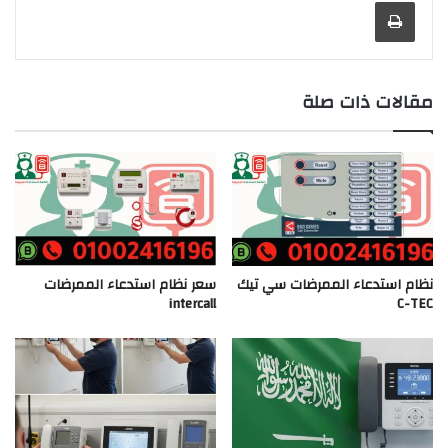
طباعة
مقالات ذات صلة
نظام استدعاء الممرضات سي تيك
سعر نظام استدعاء الممرضات
intercall
C-TEC