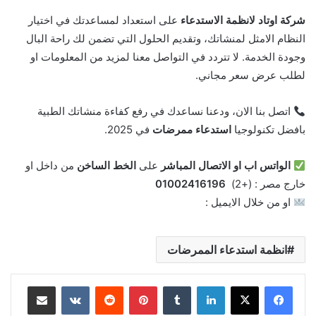
شركة اوتاد لانظمة الاستدعاء
على استعداد لمساعدتك في اختيار
النظام الامثل لمنشاتك، وتقديم الحلول التي تضمن لك راحة البال
وجودة الخدمة. لا تتردد في التواصل معنا لمزيد من المعلومات او
لطلب عرض سعر مجاني.
اتصل بنا الان، ودعنا نساعدك في رفع كفاءة منشاتك الطبية
بافضل تكنولوجيا
استدعاء ممرضات
في 2025.
الواتس اب او الاتصال المباشر
على
الخط الساخن
من داخل او
خارج مصر : (+2)
01002416196
او من خلال الايميل :
sales@awtadsec.com
انظمة استدعاء الممرضات
لينكدإن
‏Tumblr
بينتيريست
‏Reddit
‏VKontakte
مشاركة عبر البريد