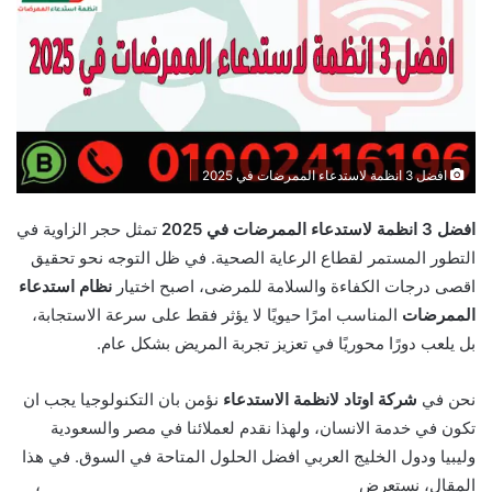
افضل 3 انظمة لاستدعاء الممرضات في 2025
افضل 3 انظمة لاستدعاء الممرضات في 2025
تمثل حجر الزاوية في
التطور المستمر لقطاع الرعاية الصحية. في ظل التوجه نحو تحقيق
اقصى درجات الكفاءة والسلامة للمرضى، اصبح اختيار
نظام استدعاء
الممرضات
المناسب امرًا حيويًا لا يؤثر فقط على سرعة الاستجابة،
بل يلعب دورًا محوريًا في تعزيز تجربة المريض بشكل عام.
نحن في
شركة اوتاد لانظمة الاستدعاء
نؤمن بان التكنولوجيا يجب ان
تكون في خدمة الانسان، ولهذا نقدم لعملائنا في مصر والسعودية
وليبيا ودول الخليج العربي افضل الحلول المتاحة في السوق. في هذا
المقال، نستعرض
افضل 3 انظمة لاستدعاء الممرضات في 2025
،