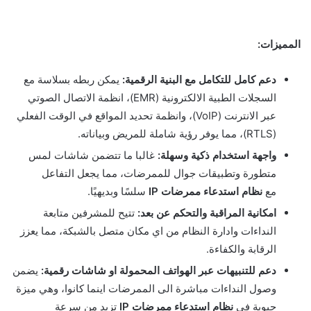
المميزات:
دعم كامل للتكامل مع البنية الرقمية:
يمكن ربطه بسلاسة مع
السجلات الطبية الالكترونية (EMR)، انظمة الاتصال الصوتي
عبر الانترنت (VoIP)، وانظمة تحديد المواقع في الوقت الفعلي
(RTLS)، مما يوفر رؤية شاملة للمريض وبياناته.
واجهة استخدام ذكية وسهلة:
غالبا ما تتضمن شاشات لمس
متطورة وتطبيقات جوال للممرضات، مما يجعل التفاعل
مع
نظام استدعاء ممرضات IP
سلسًا وبديهيًا.
امكانية المراقبة والتحكم عن بعد:
تتيح للمشرفين متابعة
النداءات وادارة النظام من اي مكان متصل بالشبكة، مما يعزز
الرقابة والكفاءة.
دعم للتنبيهات عبر الهواتف المحمولة او شاشات رقمية:
يضمن
وصول النداءات مباشرة الى الممرضات اينما كانوا، وهي ميزة
حيوية في
نظام استدعاء ممرضات IP
تزيد من سرعة