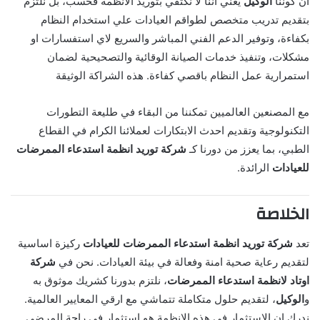
ان كوننا
الوكيل
يعني اننا لا نكتفي بتوريد الانظمة فحسب، بل نلتزم
بتقديم تدريب متخصص لطواقم العيادات علي استخدام النظام
بكفاءة، وتوفير الدعم الفني المباشر والسريع لاي استفسارات او
مشكلات، وتنفيذ خدمات الصيانة الوقائية والتصحيحية لضمان
استمرارية عمل النظام باقصي كفاءة. هذه الشراكة الوثيقة
مع المصنعين العالميين تمكننا من البقاء في طليعة التطورات
التكنولوجية وتقديم احدث الابتكارات لعملائنا الكرام في القطاع
الطبي، بما يعزز من دورنا كـ
شركة توريد انظمة استدعاء الممرضات
للعيادات
الرائدة.
الخلاصة
تعد
شركة توريد انظمة استدعاء الممرضات للعيادات
ركيزة اساسية
لتقديم رعاية صحية امنة وفعالة في بيئة العيادات. نحن في
شركة
اوتاد لانظمة استدعاء الممرضات
، نلتزم بدورنا كشريك موثوق به
و
الوكيل
، لتقديم حلول متكاملة تتماشي مع ارقي المعايير العالمية.
ندرك ان الاستثمار في هذه الانظمة هو استثمار في راحة المرضي