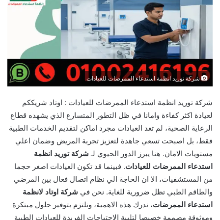
شركة توريد انظمة استدعاء الممرضات للعيادات
شركة توريد انظمة استدعاء الممرضات للعيادات : اوتاد شريككم
لعيادة اكثر كفاءة وامانا في ظل التطور المتسارع الذي يشهده قطاع
الرعاية الصحية، لم تعد العيادات مجرد اماكن لتقديم الخدمات الطبية
فقط، بل اصبحت تسعي جاهدة لتعزيز تجربة المريض وضمان اعلي
مستويات الامان. هنا يبرز الدور الحيوي لـ
شركة توريد انظمة
استدعاء الممرضات للعيادات
. فبينما قد تكون العيادات اصغر حجما
من المستشفيات، الا ان الحاجة الي نظام اتصال فعال بين المرضي
والطاقم الطبي تظل ضرورية للغاية. نحن في
شركة اوتاد لانظمة
استدعاء الممرضات
، ندرك هذه الاهمية، ونلتزم بتوفير حلول مبتكرة
وموثوقة مصممة خصيصا لتلبية الاحتياجات الفريدة للعيادات الطبية