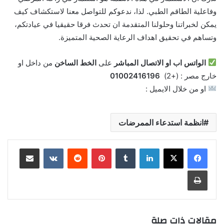
وفاعلية الطاقم الطبي. لذا، ندعوكم للتواصل معنا لاستكشاف كيف
يمكن لخبراتنا وحلولنا المتقدمة ان تحدث فرقا حقيقيا في عيادتكم،
وتساهم في تحقيق اهداف الرعاية الصحية المتميزة.
الواتس اب او الاتصال المباشر
على
الخط الساخن
من داخل او
خارج مصر : (+2)
01002416196
او من خلال الايميل :
sales@awtadsec.com
انظمة استدعاء الممرضات
لينكدإن
‏Tumblr
بينتيريست
‏Reddit
‏VKontakte
مشاركة عبر البريد
طباعة
مقالات ذات صلة