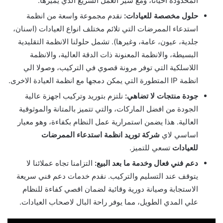
المحدودة احيانا، ومع سير العمل السريع الذي يميزها.
حلول مخصصة للعيادات:
نقدم مجموعة واسعة من انظمة
استدعاء الممرضات التي تلائم مختلف انواع العيادات (اسنان،
جلدية، عيون، عامة، وغيرها). تشمل حلولنا الانظمة التقليدية
البسيطة، والانظمة المعنونة ذات الدقة العالية، والانظمة
اللاسلكية التي توفر مرونة قصوي في التركيب، وصولا الي
انظمة IP المتطورة التي يمكن دمجها مع انظمة العيادة الاخرى.
جودة منتجات لا تضاهي:
نلتزم بتوريد وتركيب اجهزة عالية
الجودة من افضل الماركات، والتي تتميز بالمتانة والموثوقية
العالية. هذا يضمن استمرارية عمل النظام بكفاءة، وهو معيار
اساسي لاي
شركة توريد انظمة استدعاء الممرضات
للعيادات
تسعي للتميز.
دعم فني فعال وخدمة ما بعد البيع:
التزامنا تجاه عملائنا لا
يتوقف عند التسليم والتركيب. نقدم خدمات دعم فني سريعة
الاستجابة وصيانة دورية وقائية لضمان اقصي كفاءة للنظام
علي المدي الطويل، مما يوفر راحة البال لاصحاب العيادات.