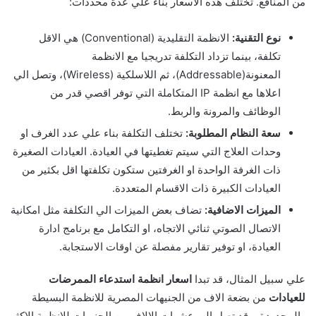
من المنافع. تختلف هذه الاسعار بناء علي عدة محددات:
نوع التقنية:
الانظمة التقليدية (Conventional) هي الاقل
تكلفة، بينما تزداد التكلفة تدريجيا مع الانظمة
المعنونة(Addressable)، ثم اللاسلكية (Wireless)، وتصل الي
اعلاها مع انظمة IP المتكاملة التي توفر اقصي قدر من
الوظائف والمرونة والربط.
سعة النظام المطلوبة:
تختلف التكلفة بناء علي عدد الغرف او
وحدات العلاج التي سيتم تغطيتها في العيادة. العيادات الصغيرة
ذات الغرفة الواحدة او الغرفتين ستكون تكلفتها اقل بكثير من
العيادات الكبيرة ذات الاقسام المتعددة.
الميزات الاضافية:
تضاف بعض الميزات الي التكلفة مثل امكانية
الاتصال الصوتي ثنائي الاتجاه، او التكامل مع برنامج ادارة
العيادة، او توفير تقارير مفصلة عن اوقات الاستجابة.
علي سبيل المثال، قد تبدا
اسعار انظمة استدعاء الممرضات
للعيادات
من بضعة الاف من الجنيهات المصرية للانظمة البسيطة
والمحدودة، وقد تصل الي عشرات الالاف من الجنيهات للانظمة الاكثر